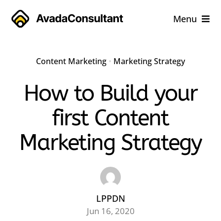
Skip
Menu
to
content
Home
Content Marketing
•
Marketing Strategy
Services
How to Build your
Why Us
first Content
Marketing Strategy
Case Studies
About
Blog
LPPDN
Jun 16, 2020